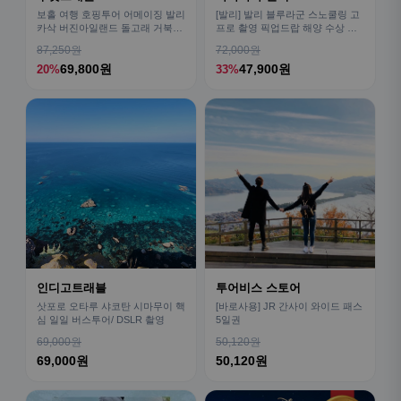
보홀 여행 호핑투어 어메이징 발리
[발리] 발리 블루라군 스노쿨링 고
카삭 버진아일랜드 돌고래 거북이
프로 촬영 픽업드랍 해양 수상 액
픽드랍 포함
티비티 체험 산호 열대어
87,250원
72,000원
69,800원
47,900원
20%
33%
인디고트래블
투어비스 스토어
삿포로 오타루 샤코탄 시마무이 핵
[바로사용] JR 간사이 와이드 패스
심 일일 버스투어/ DSLR 촬영
5일권
69,000원
50,120원
69,000원
50,120원