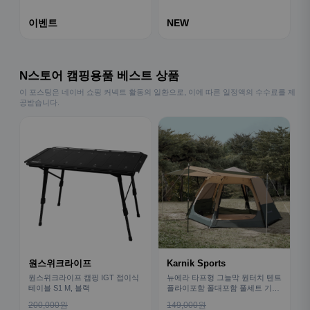
이벤트
NEW
N스토어 캠핑용품 베스트 상품
이 포스팅은 네이버 쇼핑 커넥트 활동의 일환으로, 이에 따른 일정액의 수수료를 제
공받습니다.
원스위크라이프
Karnik Sports
원스위크라이프 캠핑 IGT 접이식
뉴에라 타프형 그늘막 원터치 텐트
테이블 S1 M, 블랙
플라이포함 폴대포함 풀세트 기본
형
200,000원
149,000원