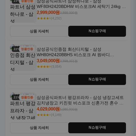
삼성공식파트너 삼성하나로 - 삼성
23% 할인
정품인증
WF80H2420BDHW 비스포크AI 세탁기 24kg 건
조기 20kg 세제자동투입
2,999,000원
3,898,000원
★★★★⭐
(4,232)
N쇼핑구매
상품 자세히
삼성공식인증점 회산디지털 - 삼성
22% 할인
정품인증
WH80H2420BBHS 비스포크 AI 원바디
24kg+20kg 세제자동투입 1등급
3,049,000원
3,898,001원
★★★★⭐
(3,054)
N쇼핑구매
상품 자세히
삼성공식파트너 평강프라자 - 삼성 냉장고세트
21% 할인
정품인증
김치냉장고 키친핏 비스포크 신혼가전 혼수 입
주가전 빌트인 화이트
4,029,000원
5,080,000원
★★★★⭐
(4,149)
N쇼핑구매
상품 자세히