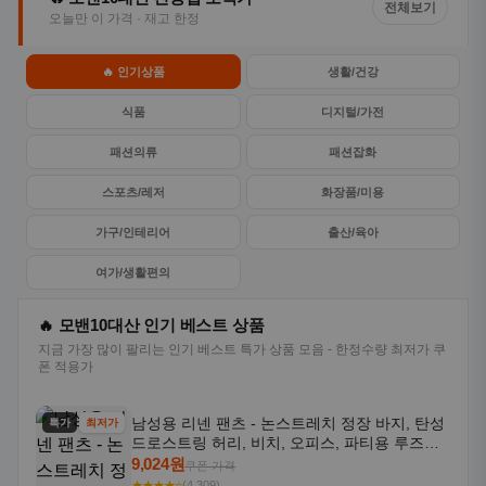
전체보기
오늘만 이 가격 · 재고 한정
🔥 인기상품
생활/건강
식품
디지털/가전
패션의류
패션잡화
스포츠/레저
화장품/미용
가구/인테리어
출산/육아
여가/생활편의
🔥 모밴10대산 인기 베스트 상품
지금 가장 많이 팔리는 인기 베스트 특가 상품 모음 - 한정수량 최저가 쿠
폰 적용가
남성용 리넨 팬츠 - 논스트레치 정장 바지, 탄성
특가
최저가
드로스트링 허리, 비치, 오피스, 파티용 루즈핏
트라우저 - 세탁기 사용 가능한 캐주얼 정장 의
9,024원
쿠폰 가격
상
★★★★⭐
(4,309)