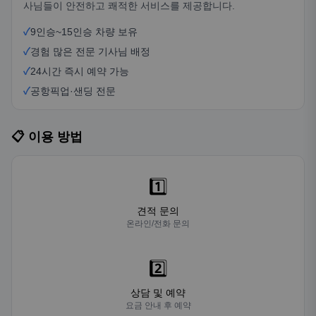
사님들이 안전하고 쾌적한 서비스를 제공합니다.
✓
9인승~15인승 차량 보유
✓
경험 많은 전문 기사님 배정
✓
24시간 즉시 예약 가능
✓
공항픽업·샌딩 전문
📋 이용 방법
1️⃣
견적 문의
온라인/전화 문의
2️⃣
상담 및 예약
요금 안내 후 예약