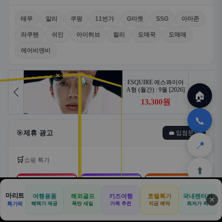
테무
알리
쿠팡
11번가
G마켓
SSG
아마존
라쿠텐
쉬인
아이허브
컬리
도매꾹
도매매
에어비앤비
✕
🏠
📞
🎯
제휴 광고
💼 입점문의
📍
🛒
쇼핑 특가
⬆️
🛒
📦
🎁
마리트
여행용품
해외골프
키즈여행
호텔특가
국내렌터카
✕
🏠
📝
💬
🚐
🛒
특가픽
혜택가 제공
폭탄 세일
가족 추천
지금 예약
최저가 픽
쿠팡
알리익스프레스
테무
🏠
✈️
⛳
📋
🛒
🎁
홈
공항
골프
견적
쿠팡
테무
홈
견적
커뮤니티
기사등록
아마존
로켓배송·특가
해외직구·초특가
초저가·무료배송