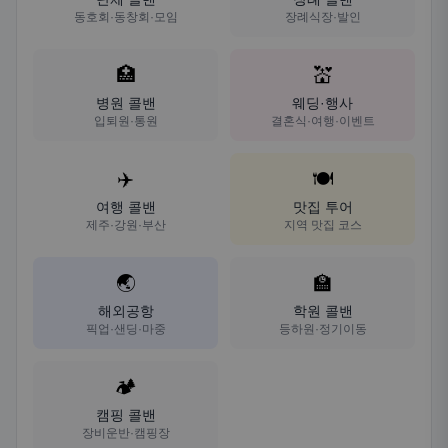
동호회·동창회·모임
장례식장·발인
🏥
💒
병원 콜밴
웨딩·행사
입퇴원·통원
결혼식·여행·이벤트
✈️
🍽️
여행 콜밴
맛집 투어
제주·강원·부산
지역 맛집 코스
🌏
🏫
해외공항
학원 콜밴
픽업·샌딩·마중
등하원·정기이동
🏕️
캠핑 콜밴
장비운반·캠핑장