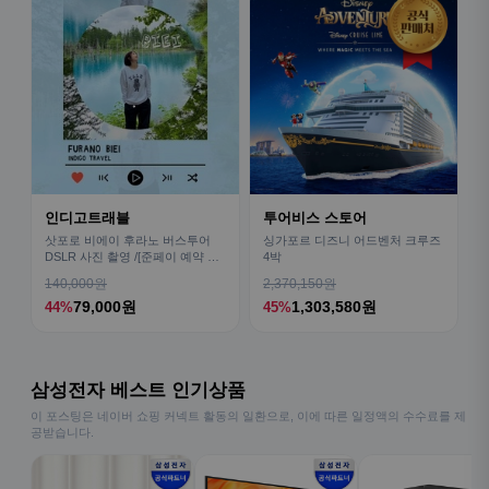
인디고트래블
투어비스 스토어
삿포로 비에이 후라노 버스투어
싱가포르 디즈니 어드벤처 크루즈
DSLR 사진 촬영 /[준페이 예약 식
4박
사]
140,000원
2,370,150원
79,000원
1,303,580원
44%
45%
삼성전자 베스트 인기상품
이 포스팅은 네이버 쇼핑 커넥트 활동의 일환으로, 이에 따른 일정액의 수수료를 제
공받습니다.