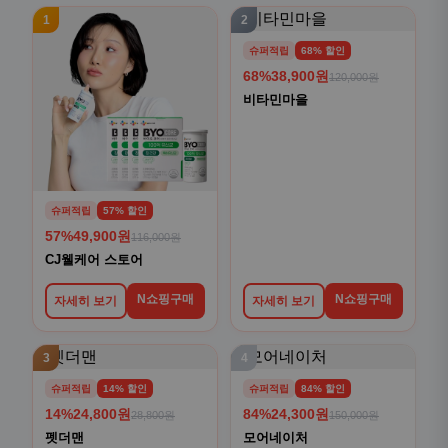
1
2
슈퍼적립
68% 할인
68%
38,900원
120,000원
비타민마을
슈퍼적립
57% 할인
57%
49,900원
116,000원
CJ웰케어 스토어
N쇼핑구매
N쇼핑구매
자세히 보기
자세히 보기
3
4
슈퍼적립
14% 할인
슈퍼적립
84% 할인
14%
24,800원
84%
24,300원
28,800원
150,000원
펫더맨
모어네이처