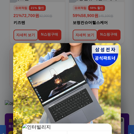
슈퍼적립
21% 할인
슈퍼적립
59% 할인
21%
72,700원
59%
58,900원
92,000원
145,100원
키즈텐
보령컨슈머헬스케어
N쇼핑구매
N쇼핑구매
자세히 보기
자세히 보기
›
생활/건강
전체보기
카테고리 상품 더 보기
[3+1] 동국제약 마이핏 V 활성엽산 임신준비 임산
부영양 30정, 4개
프리미엄 제휴 사이트
광고
광고
광고
100,000원
회원 전용 특가 · 놓치면 손해
31,900원
68%
추천 클릭