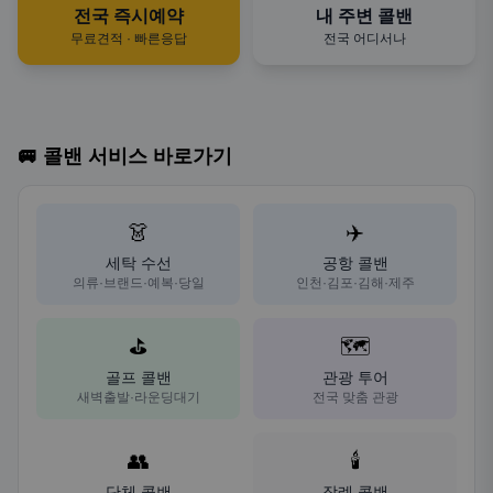
전국 즉시예약
내 주변 콜밴
무료견적 · 빠른응답
전국 어디서나
🚐 콜밴 서비스 바로가기
👗
✈️
세탁 수선
공항 콜밴
의류·브랜드·예복·당일
인천·김포·김해·제주
⛳
🗺️
골프 콜밴
관광 투어
새벽출발·라운딩대기
전국 맞춤 관광
👥
🕯️
단체 콜밴
장례 콜밴