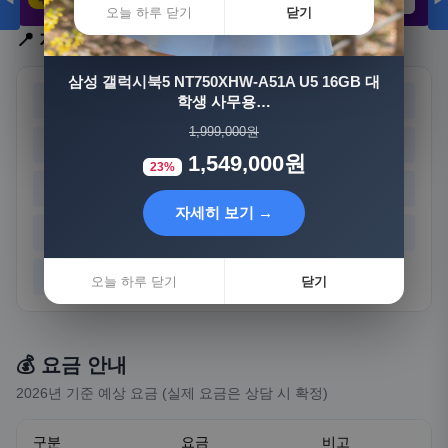
◀
▶
21,802원
3,308원
8,892원
오늘 하루 닫기
닫기
📍 지역 선택
자세히 보기 →
삼성 갤럭시북5 NT750XHW-A51A U5 16GB 대
서울
부산
학생 사무용…
대구
인천
오늘 하루 닫기
닫기
1,999,000원
광주
대전
울산
세종
1,549,000원
23%
경기
강원
충북
충남
자세히 보기 →
전북
전남
경북
경남
제주
오늘 하루 닫기
닫기
💰 요금 안내
2026년 기준 예상 요금 (실제 요금은 상담 시 확정)
구분
요금
비고