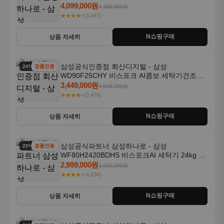
18kg 자동문열림 1등급
4,099,000원
4,199,000원
★★★★⭐
(3,447)
N쇼핑구매
상품 자세히
삼성공식인증점 회산디지털 - 삼성
24% 할인
정품인증
WD90F25CHY 비스포크 AI콤보 세탁기건조기
일체형 25kg+18kg 1등급
3,449,000원
4,548,000원
★★★★⭐
(3,476)
N쇼핑구매
상품 자세히
삼성공식파트너 삼성하나로 - 삼성
25% 할인
정품인증
WF80H2420BDHS 비스포크AI 세탁기 24kg 건
조기 20kg 세제자동투입
2,999,000원
3,998,000원
★★★★⭐
(4,034)
N쇼핑구매
상품 자세히