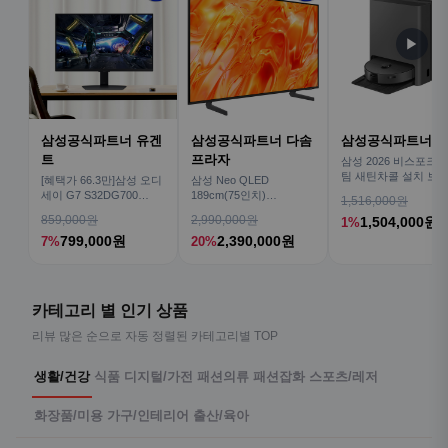
▶
삼성공식파트너 유겐
삼성공식파트너 다솜
삼성공식파트너 
트
프라자
삼성 2026 비스포크AI
팀 새틴차콜 설치 보안
[혜택가 66.3만]삼성 오디
삼성 Neo QLED
심 VR70F00AGH
세이 G7 S32DG700
189cm(75인치)
1,516,000원
80cm(32인치) 4K IPS
KQ75QNH70AFXKR AI
859,000원
2,990,000원
1,504,000원
1%
TV
799,000원
2,390,000원
7%
20%
카테고리 별 인기 상품
리뷰 많은 순으로 자동 정렬된 카테고리별 TOP
생활/건강
식품
디지털/가전
패션의류
패션잡화
스포츠/레저
화장품/미용
가구/인테리어
출산/육아