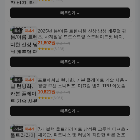
테무인기 →
2025년 봄/여름 트렌디한 신상 남성 캐주얼 팬
특가
최저가
츠, 사계절용 드로스트링 스트레이트핏 바지, 한
국 스타일, 활용도 높은 아웃도어 및 정장용, 발
21,802원
쿠폰 가격
목 바지
★★★★☆
(3,228)
테무인기 →
프로페셔널 런닝화, 카본 플레이트 기술 사용 -
특가
최저가
경량 쿠션 스니커즈, 미끄럼 방지 TPU 아웃솔,
통기성 화이트-퍼플 그라데이션, 헬스, 트레이
10,821원
쿠폰 가격
닝 - 남성용, 여성용, 모든 계절에 적합
★★★★⭐
(3,051)
테무인기 →
7개 블랙 울트라라이트 남성용 크루넥 티셔츠 -
7개세트
최저가
체육관, 피트니스 및 러닝에 적합한 빠른 건조,