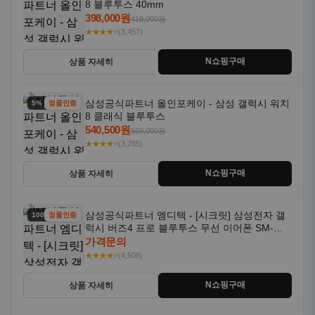
8 블루투스 40mm
398,000원
419,000원
★★★★⭐
(3,457)
N쇼핑구매
상품 자세히
삼성공식파트너 올인포케이 - 삼성 갤럭시 워치
5% 할인
정품인증
8 클래식 블루투스
540,500원
569,000원
★★★★⭐
(3,285)
N쇼핑구매
상품 자세히
삼성공식파트너 엠디텍 - [시크릿] 삼성전자 갤
100% 할인
정품인증
럭시 버즈4 프로 블루투스 무선 이어폰 SM-
R640N
가격문의
★★★★⭐
(4,508)
N쇼핑구매
상품 자세히