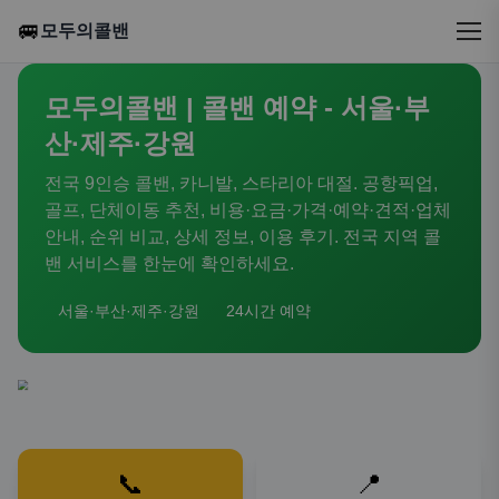
🚐
모두의콜밴
모두의콜밴 | 콜밴 예약 - 서울·부
산·제주·강원
전국 9인승 콜밴, 카니발, 스타리아 대절. 공항픽업,
골프, 단체이동 추천, 비용·요금·가격·예약·견적·업체
안내, 순위 비교, 상세 정보, 이용 후기. 전국 지역 콜
밴 서비스를 한눈에 확인하세요.
서울·부산·제주·강원
24시간 예약
📞
📍