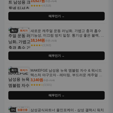
통기성 좋은 수분 흡수 반팔 운동복
15,627원
쿠폰 가격
★★★★⭐
(4,518)
테무인기 →
새로운 캐주얼 운동 러닝화, 가볍고 충격 흡수
특가
최저가
기능성, 미끄럼 방지 밑창. 통기성 좋은 블랙, 화
이트, 퍼플 그라데이션 색상
18,144원
쿠폰 가격
★★★★⭐
(3,563)
테무인기 →
MAKEFGE 남성용 뉴욕 엠블럼 자수 & 워시드
특가
최저가
텍스처 야구모자 - 레터링, 부드러운 캐주얼 모
자, NYC 스타일
3,140원
쿠폰 가격
★★★★☆
(3,501)
테무인기 →
삼성공식파트너 올인포케이 - 삼성 갤럭시 워치
5% 할인
정품인증