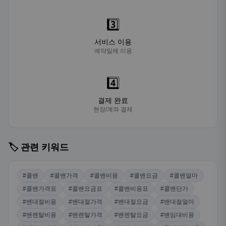
3️⃣
서비스 이용
예약일에 이용
4️⃣
결제 완료
현장/계좌 결제
🏷️ 관련 키워드
#콜밴
#콜밴가격
#콜밴비용
#콜밴요금
#콜밴얼마
#콜밴가격표
#콜밴요금표
#콜밴비용표
#콜밴단가
#밴대절비용
#밴대절가격
#밴대절요금
#밴대절얼마
#밴렌탈비용
#밴렌탈가격
#밴렌탈요금
#밴임대비용