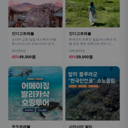
인디고트래블
인디고트래블
오사카 교토 일일 버스투어 여행
후쿠오카 유후인 일일 버스투어 여
후시미이나리 아라시야마 은각사
행 온천 벳부 유후다케 히타 다자
청수사 철학의길
이후
85,000원
108,000원
49,000원
59,000원
42%
45%
두잇트래블
사마사마 발리