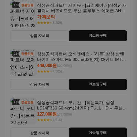
삼성공식파트너 제이유 - [크리에이터]삼성전자
100% 할인
정품인증
갤럭시 버즈4 프로 무선 블루투스 이어폰 ANC
SM-R640N
가격문의
★★★★⭐
(3,209)
N쇼핑구매
상품 자세히
삼성공식파트너 오제앤에스 - [히든] 삼성 삼탠
25% 할인
정품인증
바이미 스마트 M5 80cm(32인치) 화이트 IPTV
OTT 패키지
449,000원
600,000원
★★★★⭐
(4,385)
N쇼핑구매
상품 자세히
삼성공식파트너 모니칸 - [히든특가] 삼성
28% 할인
정품인증
LS24F330 60.4cm(24인치) FULL HD 사무실/
컴퓨터 모니터
127,000원
177,000원
★★★★⭐
(4,516)
N쇼핑구매
상품 자세히