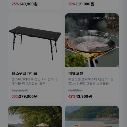
149,900원
119,000원
25%
20%
원스위크라이프
에델코첸
원스위크라이프 캠핑 IGT 접이식
에델코첸 캠프마스터 캠핑그리들
테이블 P1 5.0 유닛, 블랙
32cm (사틴) 그릴팬 스텐불판
400,000원
75,900원
279,900원
43,900원
30%
42%