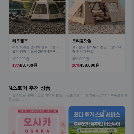
레토캠프
로티몰닷컴
레토 육각돔 원터치 텐트 그늘막
로티캠프 힐하우스 캠핑 그늘막 대
쉘터 캠핑 피크닉 3인용 4인용 패
형 원터치 텐트
밀리 LCE-OT02
109,900원
489,000원
88,700원
439,000원
19%
10%
N스토어 추천 상품
이 포스팅은 네이버 쇼핑 커넥트 활동의 일환으로, 이에 따른 일정액의 수수료를 제
공받습니다.