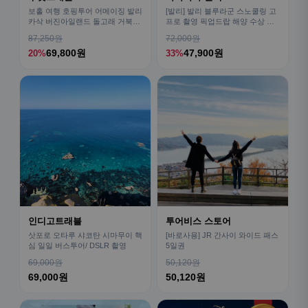
보홀 여행 호핑투어 어메이징 발리
[발리] 발리 블루라군 스노쿨링 고
카삭 버진아일랜드 돌고래 거북이
프로 촬영 픽업드랍 해양 수상 액
픽드랍 포함
티비티 체험 산호 열대어
87,250원
72,000원
69,800원
47,900원
20%
33%
인디고트래블
투어비스 스토어
삿포로 오타루 샤코탄 시마무이 핵
[바로사용] JR 간사이 와이드 패스
심 일일 버스투어/ DSLR 촬영
5일권
69,000원
50,120원
69,000원
50,120원