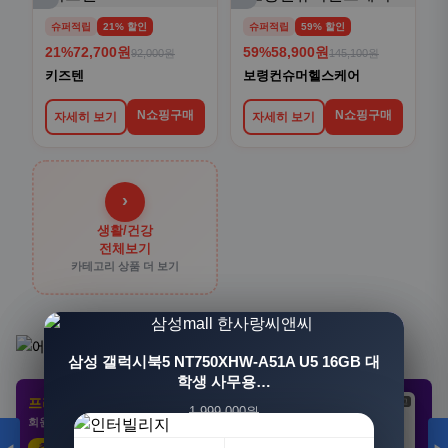
슈퍼적립
21% 할인
슈퍼적립
59% 할인
21%
72,700원
59%
58,900원
92,000원
145,100원
키즈텐
보령컨슈머헬스케어
N쇼핑구매
N쇼핑구매
자세히 보기
자세히 보기
›
생활/건강
전체보기
카테고리 상품 더 보기
[3+1] 동국제약 마이핏 V 활성엽산 임신준비 임산
삼성 갤럭시북5 NT750XHW-A51A U5 16GB 대
부영양 30정, 4개
학생 사무용…
프리미엄 제휴 사이트
광고
광고
광고
1,999,000원
100,000원
회원 전용 특가 · 놓치면 손해
1,549,000원
31,900원
23%
68%
추천 클릭