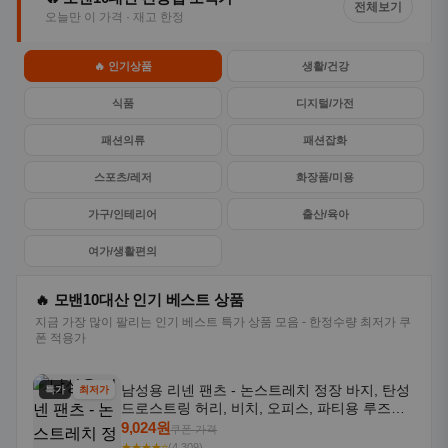
전체보기
오늘만 이 가격 · 재고 한정
🔥 인기상품
생활/건강
식품
디지털/가전
패션의류
패션잡화
스포츠/레저
화장품/미용
가구/인테리어
출산/육아
여가/생활편의
🔥 모밴10대산 인기 베스트 상품
지금 가장 많이 팔리는 인기 베스트 특가 상품 모음 - 한정수량 최저가 쿠
폰 적용가
남성용 리넨 팬츠 - 논스트레치 정장 바지, 탄성
특가
최저가
드로스트링 허리, 비치, 오피스, 파티용 루즈핏
트라우저 - 세탁기 사용 가능한 캐주얼 정장 의
9,024원
쿠폰 가격
상
★★★★⭐
(4,309)