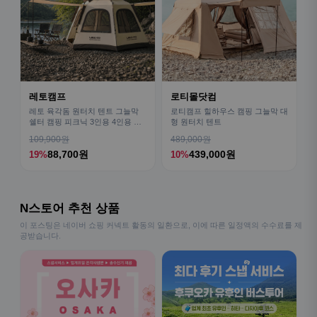
레토캠프
로티몰닷컴
레토 육각돔 원터치 텐트 그늘막
로티캠프 힐하우스 캠핑 그늘막 대
쉘터 캠핑 피크닉 3인용 4인용 패
형 원터치 텐트
밀리 LCE-OT02
109,900원
489,000원
88,700원
439,000원
19%
10%
N스토어 추천 상품
이 포스팅은 네이버 쇼핑 커넥트 활동의 일환으로, 이에 따른 일정액의 수수료를 제
공받습니다.