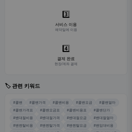
3️⃣
서비스 이용
예약일에 이용
4️⃣
결제 완료
현장/계좌 결제
🏷️ 관련 키워드
#콜밴
#콜밴가격
#콜밴비용
#콜밴요금
#콜밴얼마
#콜밴가격표
#콜밴요금표
#콜밴비용표
#콜밴단가
#밴대절비용
#밴대절가격
#밴대절요금
#밴대절얼마
#밴렌탈비용
#밴렌탈가격
#밴렌탈요금
#밴임대비용