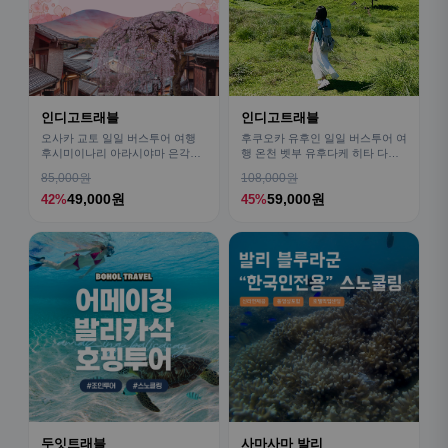
인디고트래블
인디고트래블
오사카 교토 일일 버스투어 여행
후쿠오카 유후인 일일 버스투어 여
후시미이나리 아라시야마 은각사
행 온천 벳부 유후다케 히타 다자
청수사 철학의길
이후
85,000원
108,000원
49,000원
59,000원
42%
45%
두잇트래블
사마사마 발리