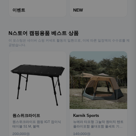
이벤트
NEW
N스토어 캠핑용품 베스트 상품
이 포스팅은 네이버 쇼핑 커넥트 활동의 일환으로, 이에 따른 일정액의 수수료를 제
공받습니다.
원스위크라이프
Karnik Sports
원스위크라이프 캠핑 IGT 접이식
뉴에라 타프형 그늘막 원터치 텐트
테이블 S1 M, 블랙
플라이포함 폴대포함 풀세트 기본
형
200,000원
149,000원