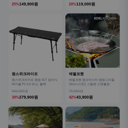
149,900원
119,000원
25%
20%
원스위크라이프
에델코첸
원스위크라이프 캠핑 IGT 접이식
에델코첸 캠프마스터 캠핑그리들
테이블 P1 5.0 유닛, 블랙
32cm (사틴) 그릴팬 스텐불판
400,000원
75,900원
279,900원
43,900원
30%
42%