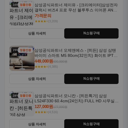
삼성공식파트너 제이유 - [크리에이터]삼성전자
100% 할인
정품인증
갤럭시 버즈4 프로 무선 블루투스 이어폰 ANC
SM-R640N
가격문의
★★★★⭐
(3,209)
N쇼핑구매
상품 자세히
삼성공식파트너 오제앤에스 - [히든] 삼성 삼탠
25% 할인
정품인증
바이미 스마트 M5 80cm(32인치) 화이트 IPTV
OTT 패키지
449,000원
600,000원
★★★★⭐
(4,385)
N쇼핑구매
상품 자세히
삼성공식파트너 모니칸 - [히든특가] 삼성
28% 할인
정품인증
LS24F330 60.4cm(24인치) FULL HD 사무실/
컴퓨터 모니터
127,000원
177,000원
★★★★⭐
(4,516)
N쇼핑구매
상품 자세히