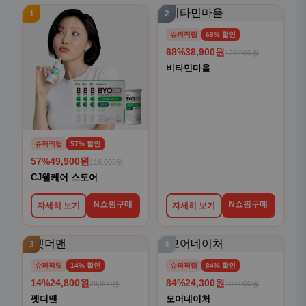
1
2
슈퍼적립
68% 할인
68%
38,900원
120,000원
비타민마을
슈퍼적립
57% 할인
57%
49,900원
116,000원
CJ웰케어 스토어
N쇼핑구매
N쇼핑구매
자세히 보기
자세히 보기
3
4
슈퍼적립
14% 할인
슈퍼적립
84% 할인
14%
24,800원
84%
24,300원
28,800원
150,000원
펫더맨
모어네이처