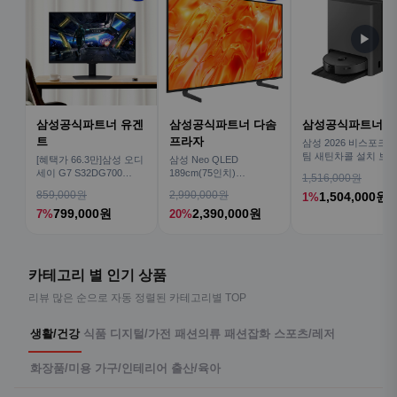
▶
삼성공식파트너 유겐
삼성공식파트너 다솜
삼성공식파트너 
트
프라자
삼성 2026 비스포크AI
팀 새틴차콜 설치 보안
[혜택가 66.3만]삼성 오디
삼성 Neo QLED
심 VR70F00AGH
세이 G7 S32DG700
189cm(75인치)
1,516,000원
80cm(32인치) 4K IPS
KQ75QNH70AFXKR AI
859,000원
2,990,000원
1,504,000원
1%
TV
799,000원
2,390,000원
7%
20%
카테고리 별 인기 상품
리뷰 많은 순으로 자동 정렬된 카테고리별 TOP
생활/건강
식품
디지털/가전
패션의류
패션잡화
스포츠/레저
화장품/미용
가구/인테리어
출산/육아