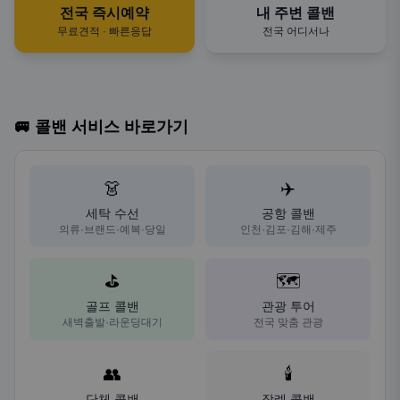
전국 즉시예약
내 주변 콜밴
무료견적 · 빠른응답
전국 어디서나
🚐 콜밴 서비스 바로가기
👗
✈️
세탁 수선
공항 콜밴
의류·브랜드·예복·당일
인천·김포·김해·제주
⛳
🗺️
골프 콜밴
관광 투어
새벽출발·라운딩대기
전국 맞춤 관광
👥
🕯️
단체 콜밴
장례 콜밴