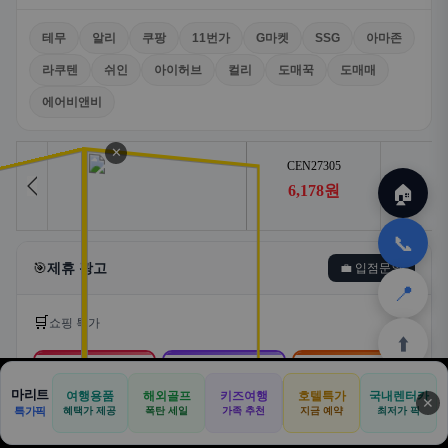
테무
알리
쿠팡
11번가
G마켓
SSG
아마존
라쿠텐
쉬인
아이허브
컬리
도매꾹
도매매
에어비앤비
✕
🏠
📞
🎯
제휴 광고
💼 입점문의
📍
🛒
쇼핑 특가
⬆️
🛒
📦
🎁
마리트
여행용품
해외골프
키즈여행
호텔특가
국내렌터카
✕
🏠
📝
💬
🚐
🛒
특가픽
혜택가 제공
폭탄 세일
가족 추천
지금 예약
최저가 픽
쿠팡
알리익스프레스
테무
🏠
✈️
⛳
📋
🛒
🎁
홈
공항
골프
견적
쿠팡
테무
홈
견적
커뮤니티
기사등록
아마존
로켓배송·특가
해외직구·초특가
초저가·무료배송