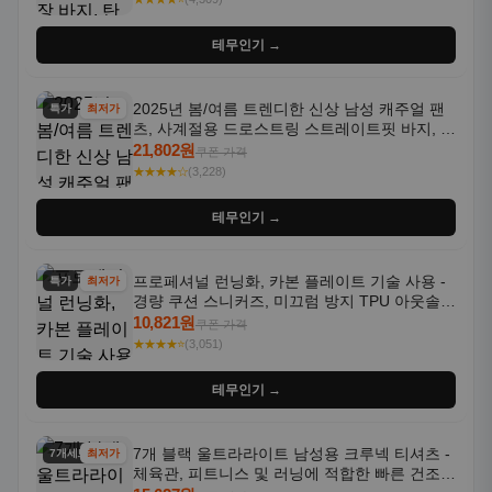
테무인기 →
2025년 봄/여름 트렌디한 신상 남성 캐주얼 팬
특가
최저가
츠, 사계절용 드로스트링 스트레이트핏 바지, 한
국 스타일, 활용도 높은 아웃도어 및 정장용, 발
21,802원
쿠폰 가격
목 바지
★★★★☆
(3,228)
테무인기 →
프로페셔널 런닝화, 카본 플레이트 기술 사용 -
특가
최저가
경량 쿠션 스니커즈, 미끄럼 방지 TPU 아웃솔,
통기성 화이트-퍼플 그라데이션, 헬스, 트레이
10,821원
쿠폰 가격
닝 - 남성용, 여성용, 모든 계절에 적합
★★★★⭐
(3,051)
테무인기 →
7개 블랙 울트라라이트 남성용 크루넥 티셔츠 -
7개세트
최저가
체육관, 피트니스 및 러닝에 적합한 빠른 건조,