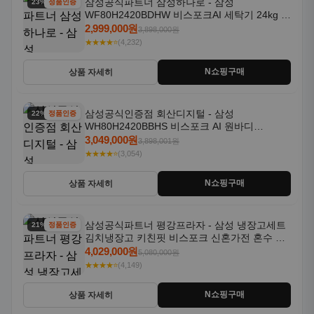
삼성공식파트너 삼성하나로 - 삼성
23% 할인
정품인증
WF80H2420BDHW 비스포크AI 세탁기 24kg 건
조기 20kg 세제자동투입
2,999,000원
3,898,000원
★★★★⭐
(4,232)
N쇼핑구매
상품 자세히
삼성공식인증점 회산디지털 - 삼성
22% 할인
정품인증
WH80H2420BBHS 비스포크 AI 원바디
24kg+20kg 세제자동투입 1등급
3,049,000원
3,898,001원
★★★★⭐
(3,054)
N쇼핑구매
상품 자세히
삼성공식파트너 평강프라자 - 삼성 냉장고세트
21% 할인
정품인증
김치냉장고 키친핏 비스포크 신혼가전 혼수 입
주가전 빌트인 화이트
4,029,000원
5,080,000원
★★★★⭐
(4,149)
N쇼핑구매
상품 자세히