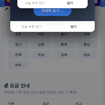
◀
▶
21,802원
3,308원
8,892원
오늘 하루 닫기
닫기
📍 지역 선택
자세히 보기 →
자세히 보기 →
서울
부산
대구
인천
오늘 하루 닫기
오늘 하루 닫기
닫기
닫기
광주
대전
울산
세종
경기
강원
충북
충남
전북
전남
경북
경남
제주
💰 요금 안내
2026년 기준 예상 요금 (실제 요금은 상담 시 확정)
구분
요금
비고