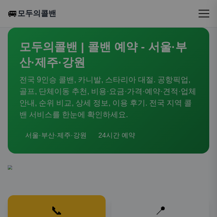
🚐
모두의콜밴
모두의콜밴 | 콜밴 예약 - 서울·부
산·제주·강원
전국 9인승 콜밴, 카니발, 스타리아 대절. 공항픽업,
골프, 단체이동 추천, 비용·요금·가격·예약·견적·업체
안내, 순위 비교, 상세 정보, 이용 후기. 전국 지역 콜
밴 서비스를 한눈에 확인하세요.
서울·부산·제주·강원
24시간 예약
📞
📍