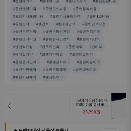
#밴임대가격
#밴대여비용
#밴대여가격
#콜밴렌탈비용
#콜밴렌탈가격
#콜밴편도비용
#콜밴왕복비용
#콜밴기사포함비용
#콜밴기사포함가격
#콜밴1일비용
#콜밴견적
#밴견적
#밴대절견적
#콜밴견적요청
#콜밴무료견적
#콜밴온라인견적
#콜밴견적문의
#콜밴견적비교
#콜밴실시간견적
#콜밴즉시견적
#밴견적요청
#밴무료견적
#콜밴예약
#밴예약
#밴대절예약
#콜밴예약방법
#콜밴당일예약
#콜밴온라인예약
#콜밴전화예약
#콜밴빠른예약
#콜밴간편예약
#콜밴주말예약
#콜밴예약문의
#콜밴사전예약
#밴사전예약
🔥 모밴10대산 전용샵 초특가