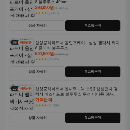
8 블루투스 40mm
398,000원
419,000원
★★★★⭐
(3,457)
N쇼핑구매
상품 자세히
삼성공식파트너 올인포케이 - 삼성 갤럭시 워치
5% 할인
정품인증
8 클래식 블루투스
540,500원
569,000원
★★★★⭐
(3,285)
N쇼핑구매
상품 자세히
삼성공식파트너 엠디텍 - [시크릿] 삼성전자 갤
100% 할인
정품인증
럭시 버즈4 프로 블루투스 무선 이어폰 SM-
R640N
가격문의
★★★★⭐
(4,508)
N쇼핑구매
상품 자세히