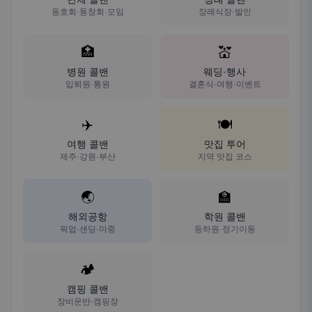
동호회·동창회·모임
장례식장·발인
🏥
💒
병원 콜밴
웨딩·행사
입퇴원·통원
결혼식·여행·이벤트
✈️
🍽️
여행 콜밴
맛집 투어
제주·강원·부산
지역 맛집 코스
🌏
🏫
해외공항
학원 콜밴
픽업·샌딩·마중
등하원·정기이동
🏕️
캠핑 콜밴
장비운반·캠핑장