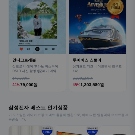
인디고트래블
투어비스 스토어
삿포로 비에이 후라노 버스투어
싱가포르 디즈니 어드벤처 크루즈
DSLR 사진 촬영 /[준페이 예약 식
4박
사]
140,000원
2,370,150원
79,000원
1,303,580원
44%
45%
삼성전자 베스트 인기상품
이 포스팅은 네이버 쇼핑 커넥트 활동의 일환으로, 이에 따른 일정액의 수수료를 제
공받습니다.