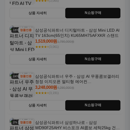
★★★★⭐
(3,065)
N쇼핑구매
상품 자세히
삼성공식파트너 디지털마트 - 삼성 Mini LED AI
15% 할인
정품인증
TV 163cm(65인치) KU65MH75AFXKR 스탠드
1,519,000원
1,790,000원
★★★★⭐
(3,061)
N쇼핑구매
상품 자세히
삼성공식파트너 우주 - 삼성 AI 무풍콤보갤러리
24% 할인
정품인증
청정 이지오픈 멀티형 에어컨
AF80F17D22WRS 기본설치포함
3,248,000원
4,290,000원
★★★★⭐
(3,191)
N쇼핑구매
상품 자세히
삼성공식파트너 삼성하나로 - 삼성
2% 할인
정품인증
WD90F25AHY 비스포크 AI콤보 세탁25kg 건조