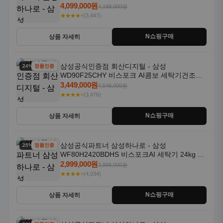
18kg 자동문열림 1등급
4,099,000원
4,199,000원
★★★★⭐
(3,447)
N쇼핑구매
상품 자세히
삼성공식인증점 회산디지털 - 삼성
24% 할인
정품인증
WD90F25CHY 비스포크 AI콤보 세탁기건조기
일체형 25kg+18kg 1등급
3,449,000원
4,548,000원
★★★★⭐
(3,476)
N쇼핑구매
상품 자세히
삼성공식파트너 삼성하나로 - 삼성
25% 할인
정품인증
WF80H2420BDHS 비스포크AI 세탁기 24kg 건
조기 20kg 세제자동투입
2,999,000원
3,998,000원
★★★★⭐
(4,034)
N쇼핑구매
상품 자세히