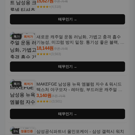
통기성 좋은 수분 흡수 반팔 운동복
15,627원
쿠폰 가격
★★★★⭐
(4,518)
테무인기 →
새로운 캐주얼 운동 러닝화, 가볍고 충격 흡수
특가
최저가
기능성, 미끄럼 방지 밑창. 통기성 좋은 블랙, 화
이트, 퍼플 그라데이션 색상
18,144원
쿠폰 가격
★★★★⭐
(3,563)
테무인기 →
MAKEFGE 남성용 뉴욕 엠블럼 자수 & 워시드
특가
최저가
텍스처 야구모자 - 레터링, 부드러운 캐주얼 모
자, NYC 스타일
3,140원
쿠폰 가격
★★★★☆
(3,501)
테무인기 →
삼성공식파트너 올인포케이 - 삼성 갤럭시 워치
5% 할인
정품인증