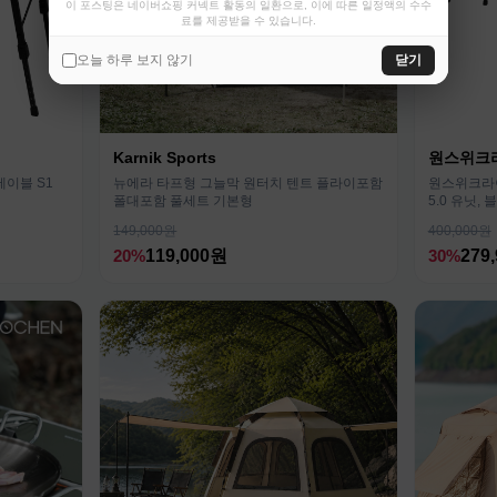
이 포스팅은 네이버쇼핑 커넥트 활동의 일환으로, 이에 따른 일정액의 수수
료를 제공받을 수 있습니다.
오늘 하루 보지 않기
닫기
Karnik Sports
원스위크
테이블 S1
뉴에라 타프형 그늘막 원터치 텐트 플라이포함
원스위크라이
폴대포함 풀세트 기본형
5.0 유닛, 
149,000원
400,000원
20%
119,000원
30%
279