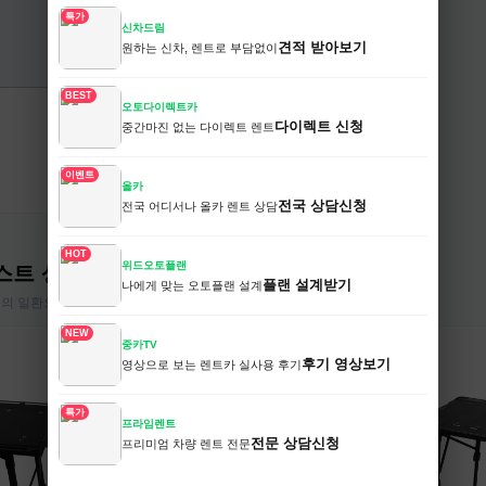
특가
신차드림
견적 받아보기
원하는 신차, 렌트로 부담없이
BEST
오토다이렉트카
세모카
다이렉트 신청
중간마진 없는 다이렉트 렌트
신차/중고차 렌트 통합 비교
이벤트
NEW
올카
전국 상담신청
전국 어디서나 올카 렌트 상담
HOT
위드오토플랜
스트 상품
플랜 설계받기
나에게 맞는 오토플랜 설계
동의 일환으로, 이에 따른 일정액의 수수료를 제공받습니다.
NEW
중카TV
후기 영상보기
영상으로 보는 렌트카 실사용 후기
특가
프라임렌트
전문 상담신청
프리미엄 차량 렌트 전문