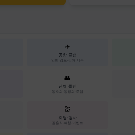
✈️
공항 콜밴
일
인천·김포·김해·제주
👥
단체 콜밴
동호회·동창회·모임
💒
웨딩·행사
결혼식·여행·이벤트