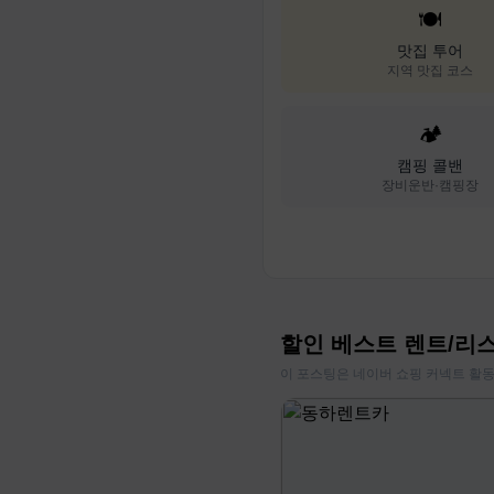
🍽️
맛집 투어
지역 맛집 코스
🏕️
캠핑 콜밴
장비운반·캠핑장
할인 베스트 렌트/리
이 포스팅은 네이버 쇼핑 커넥트 활