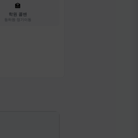
🏫
학원 콜밴
등하원·정기이동