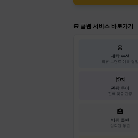
🚐 콜밴 서비스 바로가기
👗
세탁 수선
의류·브랜드·예복·당
🗺️
관광 투어
전국 맞춤 관광
🏥
병원 콜밴
입퇴원·통원