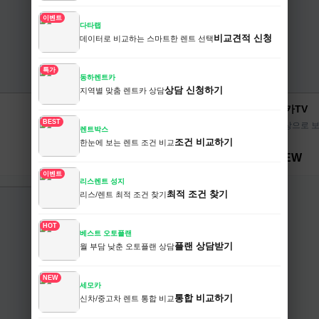
이벤트
다타랩
비교견적 신청
데이터로 비교하는 스마트한 렌트 선택
특가
동하렌트카
상담 신청하기
지역별 맞춤 렌트카 상담
위드오토플랜
중카TV
BEST
나에게 맞는 오토플랜 설계
영상으로 보
렌트박스
조건 비교하기
한눈에 보는 렌트 조건 비교
HOT
NEW
이벤트
리스렌트 성지
최적 조건 찾기
리스/렌트 최적 조건 찾기
HOT
베스트 오토플랜
플랜 상담받기
월 부담 낮춘 오토플랜 상담
NEW
세모카
통합 비교하기
신차/중고차 렌트 통합 비교