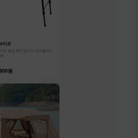
라이프
프 캠핑 IGT 접이식 테이블 P1
블랙
,900원