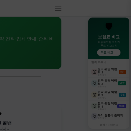
🛡️
보험료 비교
약·견적·업체 안내, 순위 비
자동차보험 최저가
무료 비교견적
무료 비교 →
협력 파트너
전국 웨딩 박람
💒
회 1
HOT
결혼/웨딩
전국 웨딩 박람
💒
회 2
NEW
결혼/웨딩
전국 웨딩 박람
💒
회 3
추천
결혼/웨딩
전국 웨딩 박람
💒
회 4
FREE
결혼/웨딩

우리 결혼식 준비의
💒
결혼/웨딩
변 콜밴
협력 / 기타문의
어디서나