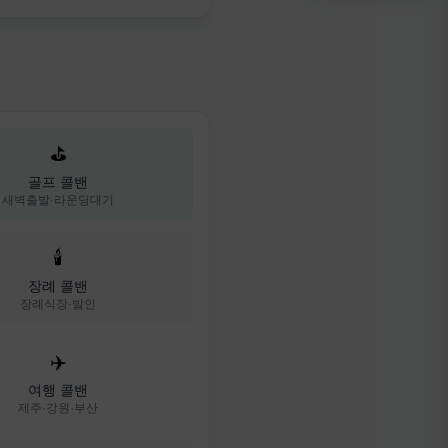
⛳
골프 콜밴
새벽출발·라운딩대기
🕯️
장례 콜밴
장례식장·발인
✈️
여행 콜밴
제주·강원·부산