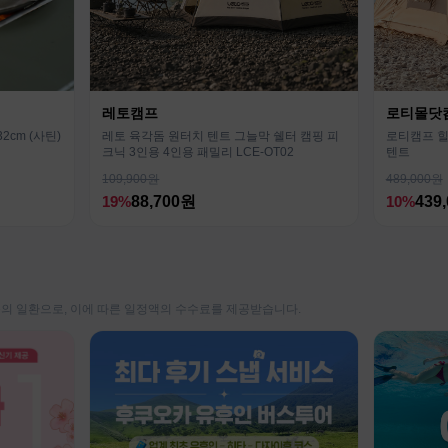
레토캠프
로티몰닷
cm (사틴)
레토 육각돔 원터치 텐트 그늘막 쉘터 캠핑 피
로티캠프 힐
크닉 3인용 4인용 패밀리 LCE-OT02
텐트
109,900원
489,000원
19%
88,700원
10%
439
동의 일환으로, 이에 따른 일정액의 수수료를 제공받습니다.