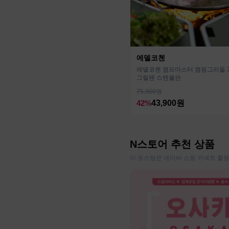
에델코첸
에델코첸 캠프마스터 캠핑그리들 32
그릴팬 스텐불판
75,900원
42%
43,900원
N스토어 추천 상품
이 포스팅은 네이버 쇼핑 커넥트 활