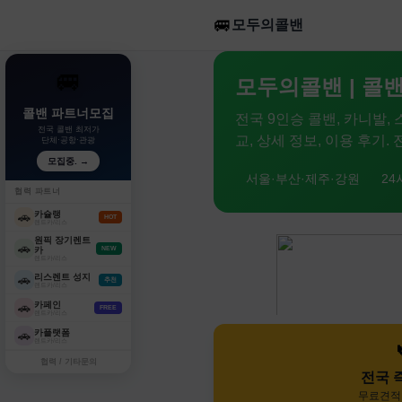
🚐
모두의콜밴
🚐
모두의콜밴 | 콜밴
콜밴 파트너모집
전국 9인승 콜밴, 카니발,
전국 콜밴 최저가
교, 상세 정보, 이용 후기
단체·공항·관광
모집중. →
서울·부산·제주·강원
24
협력 파트너
카슐랭
🚗
HOT
렌트카/리스
원픽 장기렌트
🚗
카
NEW
렌트카/리스
리스렌트 성지
🚗
추천
렌트카/리스
카페인
🚗
FREE
렌트카/리스
카플랫폼
🚗
렌트카/리스
협력 / 기타문의
전국 
무료견적 